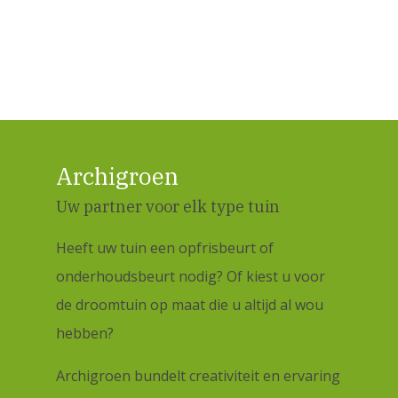
Archigroen
Uw partner voor elk type tuin
Heeft uw tuin een opfrisbeurt of
onderhoudsbeurt nodig? Of kiest u voor
de droomtuin op maat die u altijd al wou
hebben?
Archigroen bundelt creativiteit en ervaring