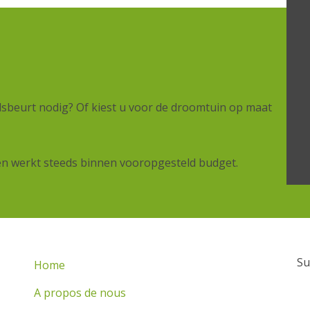
sbeurt nodig? Of kiest u voor de droomtuin op maat
 en werkt steeds binnen vooropgesteld budget.
Su
Home
A propos de nous