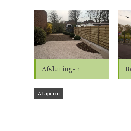
Afsluitingen
B
A l'aperçu