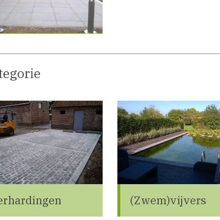
tegorie
erhardingen
(Zwem)vijvers