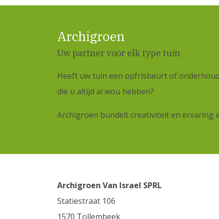
Archigroen
Uw partner voor elk type tuin
Heeft uw tuin een opfrisbeurt of onderhoud
die u altijd al wou hebben?
Archigroen bundelt creativiteit en ervaring
Archigroen Van Israel SPRL
Statiestraat 106
1570 Tollembeek